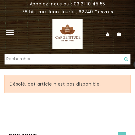
Appelez-nous au : 03 21 10 45 55
78 bis, rue Jean Jaurès, 62240 Desvres

Désolé, cet article n'est pas disponible.