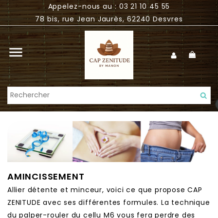
Appelez-nous au : 03 21 10 45 55
78 bis, rue Jean Jaurès, 62240 Desvres

AMINCISSEMENT
Allier détente et minceur, voici ce que propose CAP
ZENITUDE avec ses différentes formules. La technique
du palper-rouler du cellu M6 vous fera perdre des